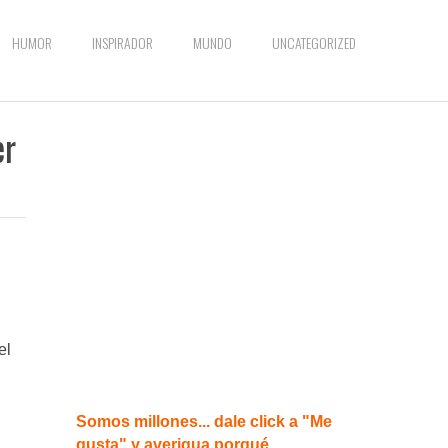
HUMOR
INSPIRADOR
MUNDO
UNCATEGORIZED
er
el
Somos millones... dale click a "Me
gusta" y averigua porqué