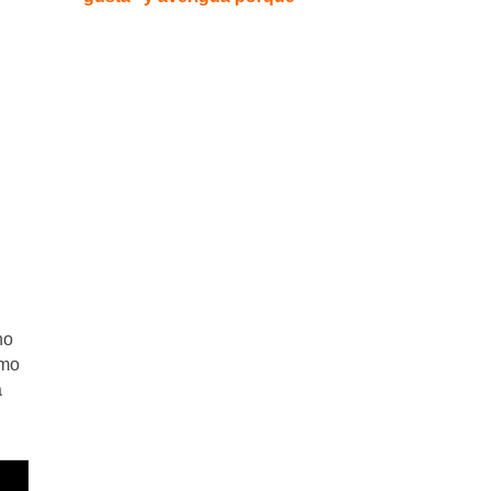
no
tmo
a