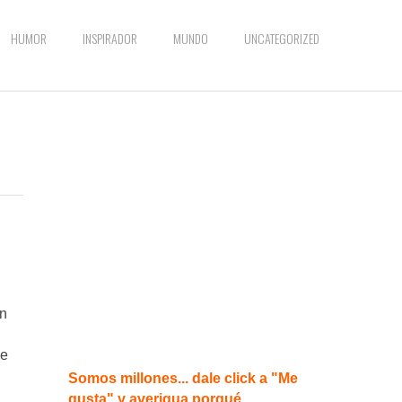
HUMOR
INSPIRADOR
MUNDO
UNCATEGORIZED
un
de
Somos millones... dale click a "Me
gusta" y averigua porqué