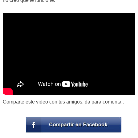
no creo que le funcione.
Comparte este video con tus amigos, da para comentar.