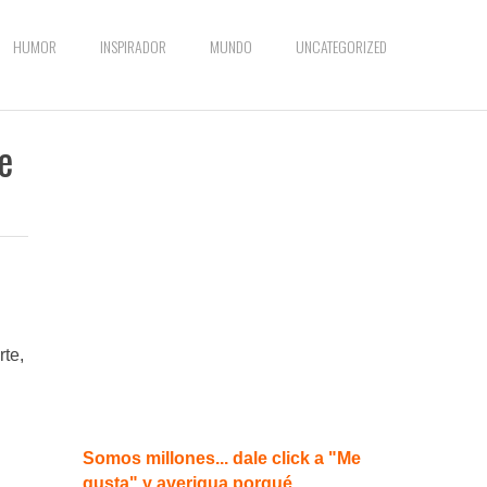
HUMOR
INSPIRADOR
MUNDO
UNCATEGORIZED
e
rte,
Somos millones... dale click a "Me
gusta" y averigua porqué