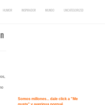
HUMOR
INSPIRADOR
MUNDO
UNCATEGORIZED
on
vos,
no
Somos millones... dale click a "Me
gusta" y averigua porqué