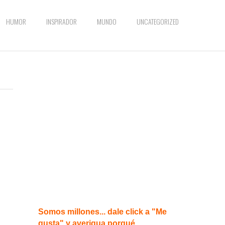
HUMOR
INSPIRADOR
MUNDO
UNCATEGORIZED
Somos millones... dale click a "Me
gusta" y averigua porqué