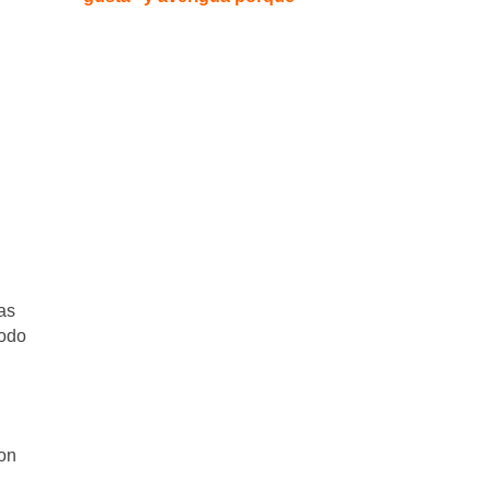
as
todo
son