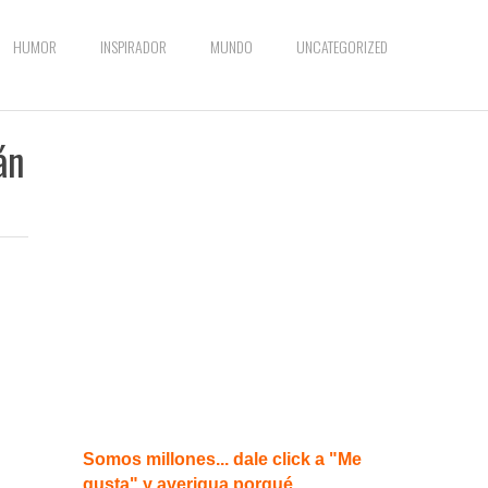
HUMOR
INSPIRADOR
MUNDO
UNCATEGORIZED
án
Somos millones... dale click a "Me
gusta" y averigua porqué