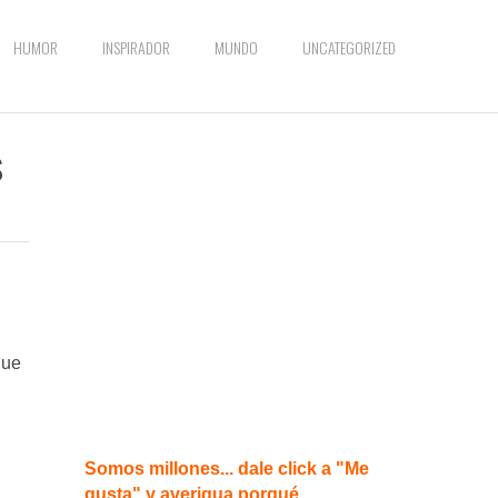
HUMOR
INSPIRADOR
MUNDO
UNCATEGORIZED
s
que
Somos millones... dale click a "Me
gusta" y averigua porqué