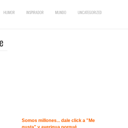
HUMOR
INSPIRADOR
MUNDO
UNCATEGORIZED
e
Somos millones... dale click a "Me
gusta" y averigua porqué