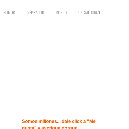
HUMOR
INSPIRADOR
MUNDO
UNCATEGORIZED
Somos millones... dale click a "Me
gusta" y averigua porqué