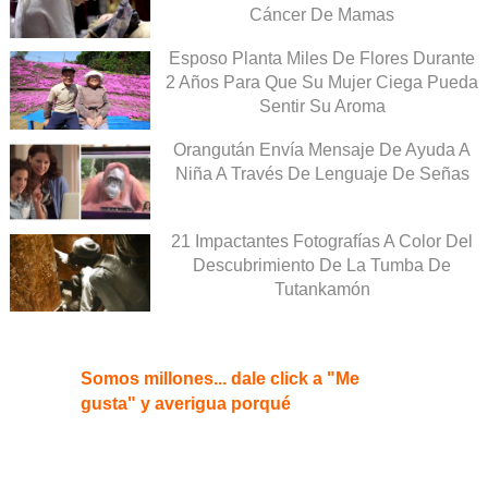
Cáncer De Mamas
Esposo Planta Miles De Flores Durante
2 Años Para Que Su Mujer Ciega Pueda
Sentir Su Aroma
Orangután Envía Mensaje De Ayuda A
Niña A Través De Lenguaje De Señas
21 Impactantes Fotografías A Color Del
Descubrimiento De La Tumba De
Tutankamón
Somos millones... dale click a "Me
gusta" y averigua porqué