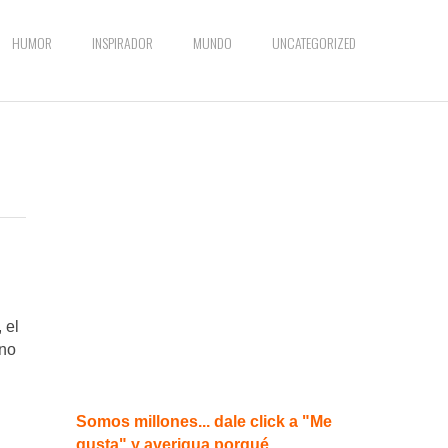
HUMOR
INSPIRADOR
MUNDO
UNCATEGORIZED
 el
ino
Somos millones... dale click a "Me
gusta" y averigua porqué