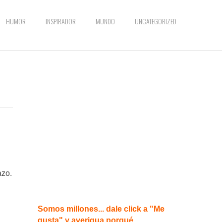
HUMOR
INSPIRADOR
MUNDO
UNCATEGORIZED
azo.
Somos millones... dale click a "Me
gusta" y averigua porqué