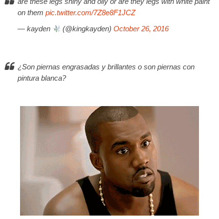
are these legs shiny and oily or are they legs with white paint
on them
pic.twitter.com/7Z8e8F1JCZ
— kayden
(@kingkayden)
October 26, 2016
¿Son piernas engrasadas y brillantes o son piernas con
pintura blanca?