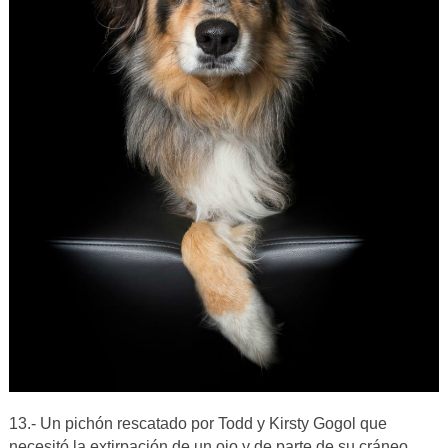
13.- Un pichón rescatado por Todd y Kirsty Gogol que
necesitó la extirpación de un ojo y de parte de su cráneo