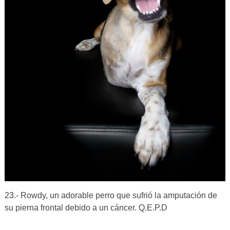
23.- Rowdy, un adorable perro que sufrió la amputación de
su pierna frontal debido a un cáncer. Q.E.P.D