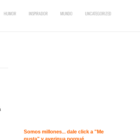
HUMOR
INSPIRADOR
MUNDO
UNCATEGORIZED
á
Somos millones... dale click a "Me
gusta" y averigua porqué