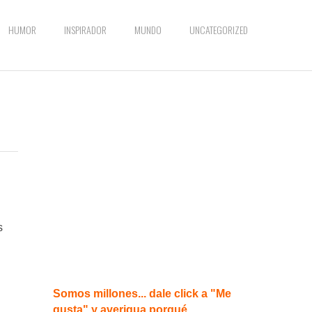
HUMOR
INSPIRADOR
MUNDO
UNCATEGORIZED
s
Somos millones... dale click a "Me
gusta" y averigua porqué