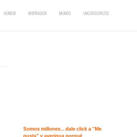
HUMOR
INSPIRADOR
MUNDO
UNCATEGORIZED
Somos millones... dale click a "Me
gusta" y averigua porqué