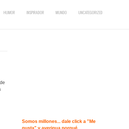
HUMOR
INSPIRADOR
MUNDO
UNCATEGORIZED
 de
s
Somos millones... dale click a "Me
gusta" y averigua porqué