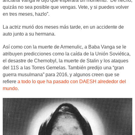
anciana Vanga le dijo que esperara un momento: “De hecho,
quizás no sea posible que vengas. Vete, y si puedes volver
en tres meses, hazlo”.
La actriz murió dos meses más tarde, en un accidente de
auto junto a su hermana.
Así como con la muerte de Armenulic, a Baba Vanga se le
atribuyen predicciones como la caída de la Unión Soviética,
el desastre de Chernobyl, la muerte de Stalin y los ataques
del 11S a las Torres Gemelas. También predijo una “gran
guerra musulmana” para 2016, y algunos creen que se
refiere
a todo lo que ha pasado con DAESH alrededor del
mundo
.