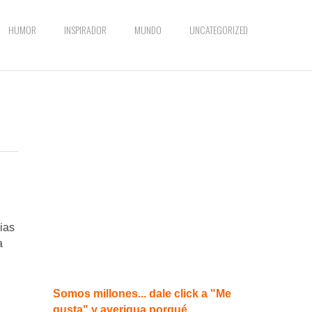
HUMOR
INSPIRADOR
MUNDO
UNCATEGORIZED
ias
a
Somos millones... dale click a "Me
gusta" y averigua porqué