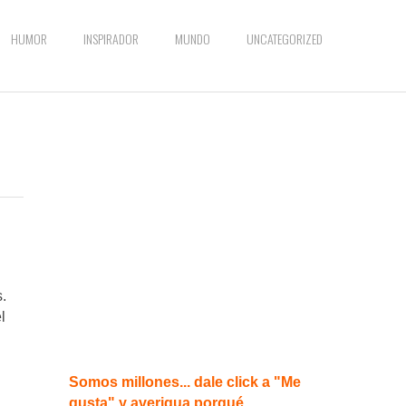
HUMOR
INSPIRADOR
MUNDO
UNCATEGORIZED
n
.
l
Somos millones... dale click a "Me
gusta" y averigua porqué