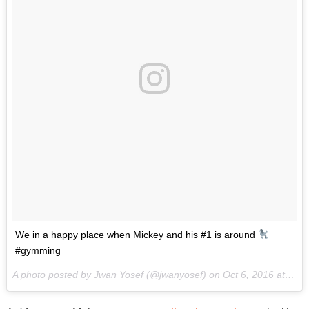
We in a happy place when Mickey and his #1 is around
#gymming
A photo posted by Jwan Yosef (@jwanyosef) on
Oct 6, 2016 at 7:48pm PDT