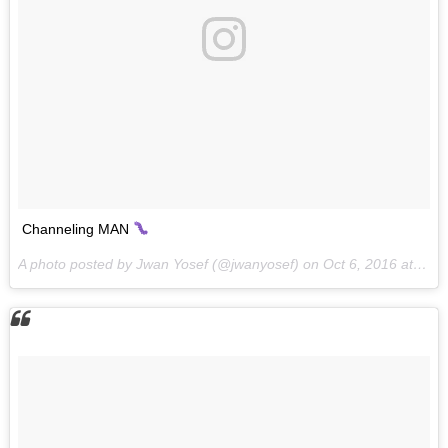
Channeling MAN
A photo posted by Jwan Yosef (@jwanyosef) on
Oct 6, 2016 at 2:32pm PDT