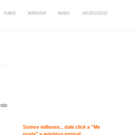
HUMOR
INSPIRADOR
MUNDO
UNCATEGORIZED
ando
Somos millones... dale click a "Me
gusta" y averigua porqué