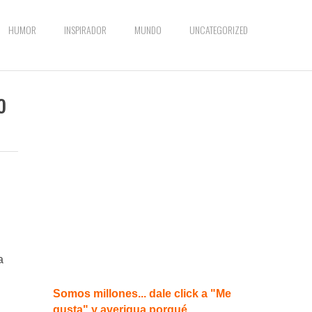
HUMOR
INSPIRADOR
MUNDO
UNCATEGORIZED
o
a
Somos millones... dale click a "Me
gusta" y averigua porqué