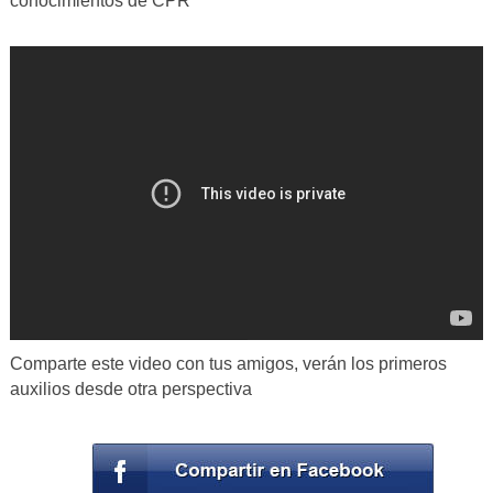
conocimientos de CPR
Comparte este video con tus amigos, verán los primeros
auxilios desde otra perspectiva