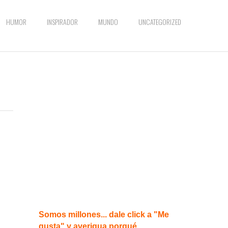
HUMOR
INSPIRADOR
MUNDO
UNCATEGORIZED
n
Somos millones... dale click a "Me
gusta" y averigua porqué