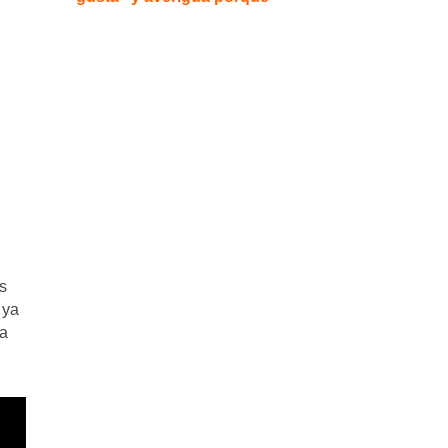
s
 ya
ca