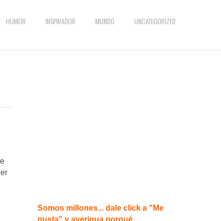
HUMOR
INSPIRADOR
MUNDO
UNCATEGORIZED
le
ier
Somos millones... dale click a "Me
gusta" y averigua porqué