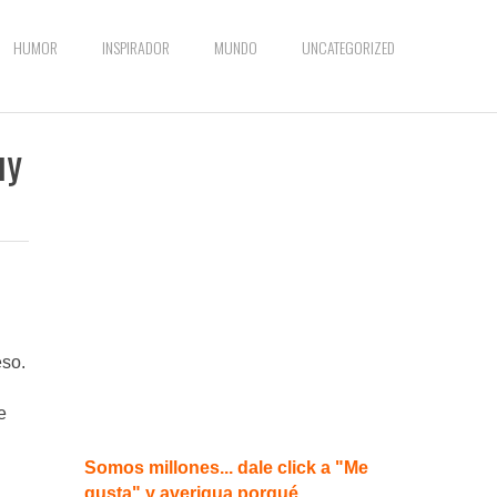
HUMOR
INSPIRADOR
MUNDO
UNCATEGORIZED
uy
eso.
e
Somos millones... dale click a "Me
gusta" y averigua porqué