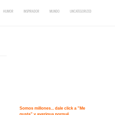
HUMOR
INSPIRADOR
MUNDO
UNCATEGORIZED
Somos millones... dale click a "Me
gusta" y averigua porqué