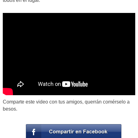
todos en el lugar.
Comparte este video con tus amigos, querrán comérselo a
besos.