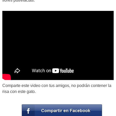
flores putrefactas.
Comparte este video con tus amigos, no podrán contener la
risa con este gato.