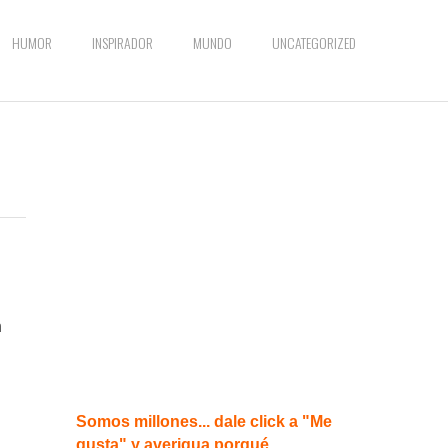
HUMOR
INSPIRADOR
MUNDO
UNCATEGORIZED
n
Somos millones... dale click a "Me
gusta" y averigua porqué