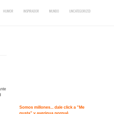
HUMOR
INSPIRADOR
MUNDO
UNCATEGORIZED
ante
d
Somos millones... dale click a "Me
gusta" y averigua porqué