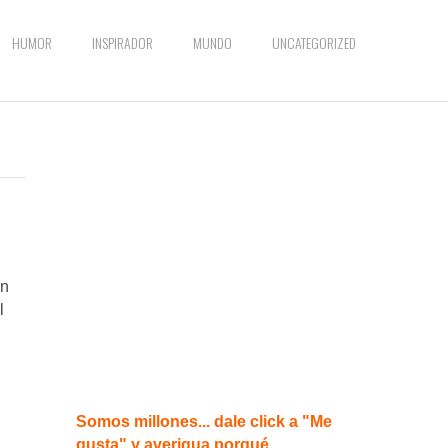
HUMOR
INSPIRADOR
MUNDO
UNCATEGORIZED
an
l
Somos millones... dale click a "Me
gusta" y averigua porqué