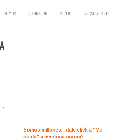
HUMOR
INSPIRADOR
MUNDO
UNCATEGORIZED
 A
ue
Somos millones... dale click a "Me
gusta" y averigua porqué