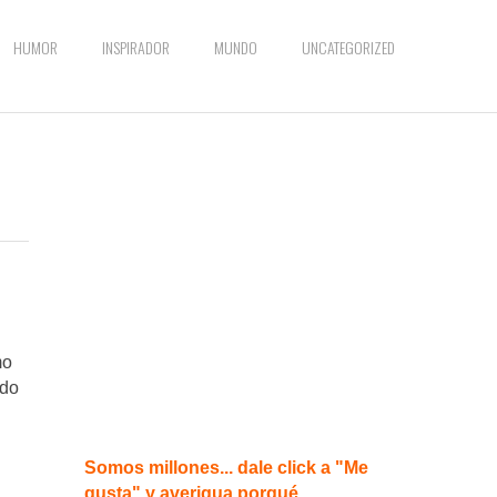
HUMOR
INSPIRADOR
MUNDO
UNCATEGORIZED
mo
ndo
Somos millones... dale click a "Me
gusta" y averigua porqué