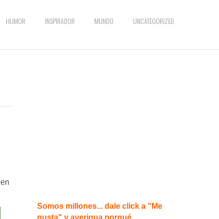
HUMOR
INSPIRADOR
MUNDO
UNCATEGORIZED
 en
Somos millones... dale click a "Me
gusta" y averigua porqué