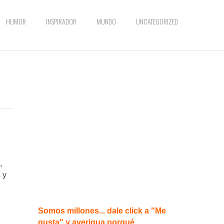
HUMOR
INSPIRADOR
MUNDO
UNCATEGORIZED
,
 y
Somos millones... dale click a "Me
gusta" y averigua porqué