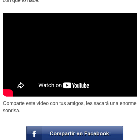
con que lo hace.
Comparte este video con tus amigos, les sacará una enorme
sonrisa.