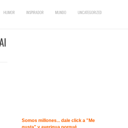
HUMOR
INSPIRADOR
MUNDO
UNCATEGORIZED
Al
Somos millones... dale click a "Me
gusta" y averigua porqué