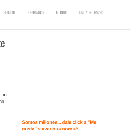
HUMOR
INSPIRADOR
MUNDO
UNCATEGORIZED
te
e no
rma
Somos millones... dale click a "Me
gusta" y averigua porqué