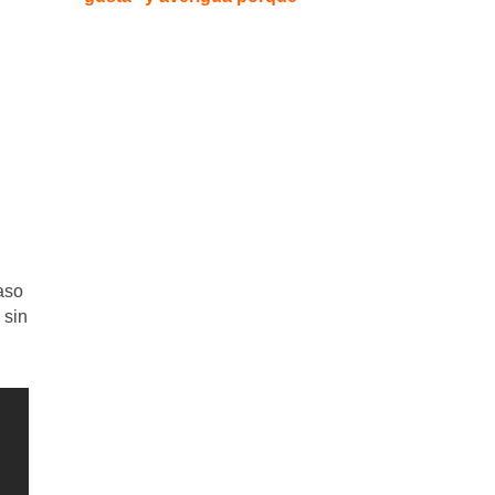
aso
 sin