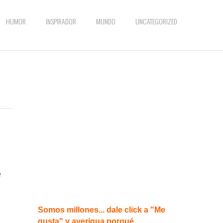
HUMOR
INSPIRADOR
MUNDO
UNCATEGORIZED
e
Somos millones... dale click a "Me
gusta" y averigua porqué