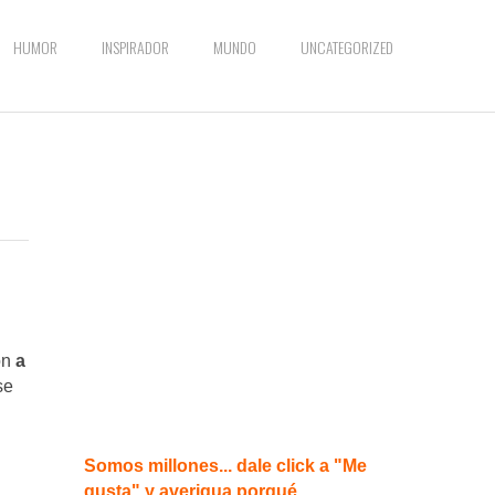
HUMOR
INSPIRADOR
MUNDO
UNCATEGORIZED
on
a
se
Somos millones... dale click a "Me
gusta" y averigua porqué