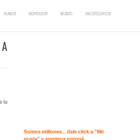
HUMOR
INSPIRADOR
MUNDO
UNCATEGORIZED
 A
e lo
Somos millones... dale click a "Me
gusta" y averigua porqué