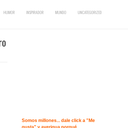
HUMOR
INSPIRADOR
MUNDO
UNCATEGORIZED
ro
Somos millones... dale click a "Me
gusta" y averigua porqué