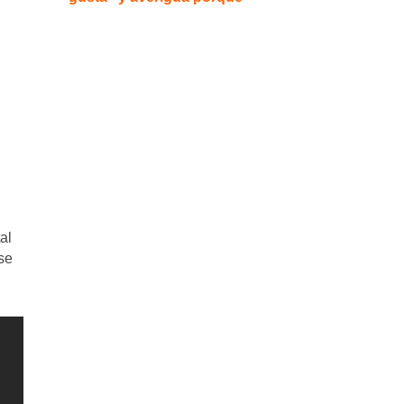
al
se