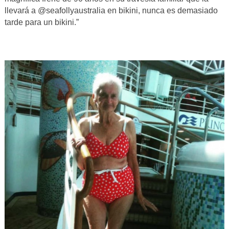
llevará a @seafollyaustralia en bikini, nunca es demasiado
tarde para un bikini.”