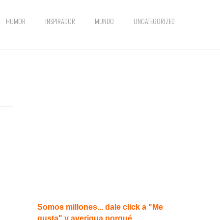
HUMOR
INSPIRADOR
MUNDO
UNCATEGORIZED
Somos millones... dale click a "Me
gusta" y averigua porqué