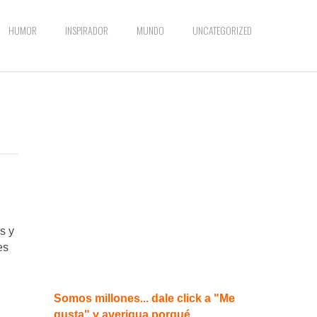
HUMOR
INSPIRADOR
MUNDO
UNCATEGORIZED
s y
es
Somos millones... dale click a "Me
gusta" y averigua porqué