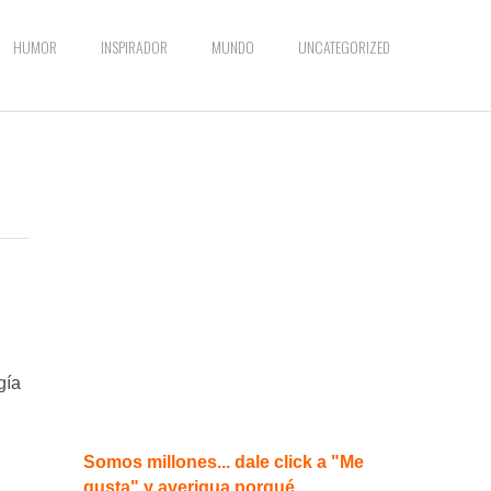
HUMOR
INSPIRADOR
MUNDO
UNCATEGORIZED
gía
Somos millones... dale click a "Me
gusta" y averigua porqué