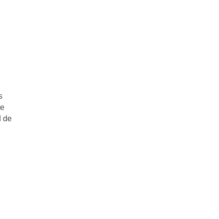
s
ue
d de