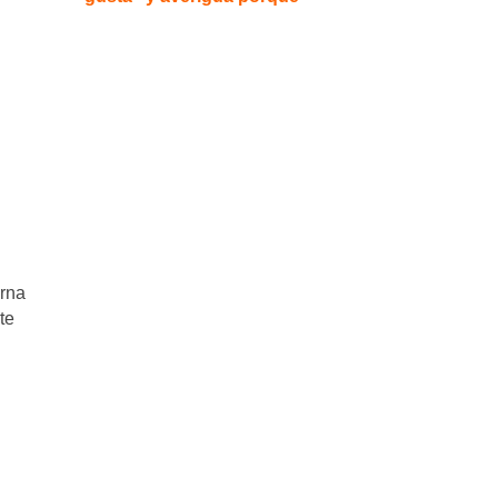
erna
te